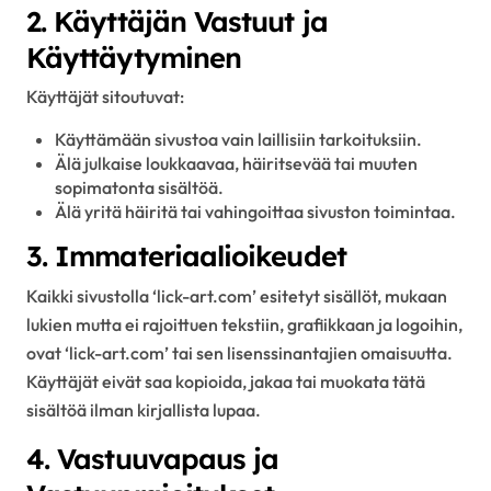
2. Käyttäjän Vastuut ja
Käyttäytyminen
Käyttäjät sitoutuvat:
Käyttämään sivustoa vain laillisiin tarkoituksiin.
Älä julkaise loukkaavaa, häiritsevää tai muuten
sopimatonta sisältöä.
Älä yritä häiritä tai vahingoittaa sivuston toimintaa.
3. Immateriaalioikeudet
Kaikki sivustolla ‘lick-art.com’ esitetyt sisällöt, mukaan
lukien mutta ei rajoittuen tekstiin, grafiikkaan ja logoihin,
ovat ‘lick-art.com’ tai sen lisenssinantajien omaisuutta.
Käyttäjät eivät saa kopioida, jakaa tai muokata tätä
sisältöä ilman kirjallista lupaa.
4. Vastuuvapaus ja