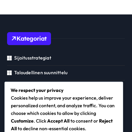
Kategoriat
Sijoitusstrategiat
Taloudellinen suunnittelu
Velanhoito
We respect your privacy
Cookies help us improve your experience, deliver
personalized content, and analyze traffic. You can
choose which cookies to allow by clicking
lick-art.com
Customize
. Click
Accept All
to consent or
Reject
All
to decline non-essential cookies.