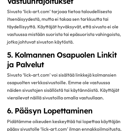
Vastuunrajoitukset
Sivusto ‘lick-art.com’ tarjoaa tietoa taloudellisesta
itsenäisyydestä, mutta ei takaa sen tarkkuutta tai
täydellisyyttä. Käyttäjät hyväksyvät, että sivusto ei ole
vastuussa mistään suorista tai epäsuorista vahingoista,
jotka johtuvat sivuston käytöstä.
5. Kolmannen Osapuolen Linkit
ja Palvelut
Sivusto ‘lick-art.com’ voi sisältää linkkejä kolmansien
osapuolten verkkosivustoille. Emme ole vastuussa
näiden sivustojen sisällöstä tai käytännöistä. Käyttäjät
vierailevat näillä sivustoilla omalla vastuullaan.
6. Pääsyn Lopettaminen
Pidätämme oikeuden keskeyttää tai lopettaa käyttäjän
pääsy sivustolle ‘lick-art.com’ ilman ennakkoilmoitusta,