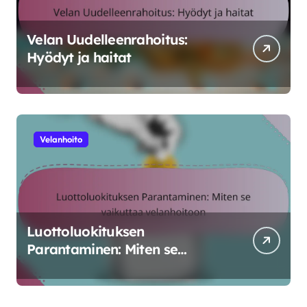
Velan Uudelleenrahoitus:
Hyödyt ja haitat
Velanhoito
Luottoluokituksen
Parantaminen: Miten se
vaikuttaa velanhoitoon