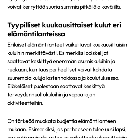
voivat kerryttää suuria summia pitkällä aikavälillä.
Tyypilliset kuukausittaiset kulut eri
elämäntilanteissa
Erilaiset elämäntilanteet vaikuttavat kuukausittaisiin
kuluihin merkittävästi. Esimerkiksi opiskelijat
saattavat keskittyä enemmän asumiskuluihin ja
ruokaan, kun taas perheelliset voivat kohdata
suurempia kuluja lastenhoidossa ja koulutuksessa.
Eläkeläiset puolestaan saattavat keskittyä
terveydenhuoltokuluihin ja vapaa-ajan
aktiviteetteihin.
On tärkeää muokata budjettia elämäntilanteen
mukaan. Esimerkiksi, jos perheeseen tulee uusi lapsi,
on syytä arvioida, miten se vaikuttaa kuukausittaisiin