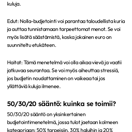
kuluja.
Edut: Nolla-budjetointi voi parantaa taloudellista kuria
ja auttaa tunnistamaan tarpeettomat menot. Se voi
myös lisätä säästämistä, koska jokainen euro on
suunniteltu etukäteen.
Haitat: Tämä menetelmä voi olla aikaa vievä ja vaatii
jatkuvaa seurantaa. Se voi myös aiheuttaa stressiä,
jos budjetin noudattaminen on vaikeaa tai jos
yllättäviä kuluja ilmenee.
50/30/20 sääntö: kuinka se toimii?
50/30/20 sääntö on yksinkertainen
budjetointimenetelmä, jossa tulot jaetaan kolmeen
kategoriaan: 50% tarpeisiin, 30% haluihin ja 20%