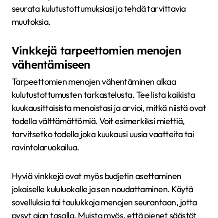
seurata kulutustottumuksiasi ja tehdä tarvittavia
muutoksia.
Vinkkejä tarpeettomien menojen
vähentämiseen
Tarpeettomien menojen vähentäminen alkaa
kulutustottumusten tarkastelusta. Tee lista kaikista
kuukausittaisista menoistasi ja arvioi, mitkä niistä ovat
todella välttämättömiä. Voit esimerkiksi miettiä,
tarvitsetko todella joka kuukausi uusia vaatteita tai
ravintolaruokailua.
Hyviä vinkkejä ovat myös budjetin asettaminen
jokaiselle kululuokalle ja sen noudattaminen. Käytä
sovelluksia tai taulukkoja menojen seurantaan, jotta
pysyt ajan tasalla. Muista myös, että pienet säästöt