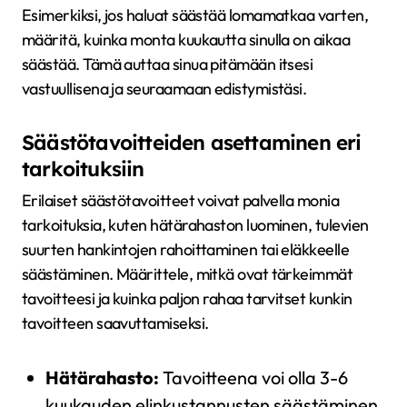
Esimerkiksi, jos haluat säästää lomamatkaa varten,
määritä, kuinka monta kuukautta sinulla on aikaa
säästää. Tämä auttaa sinua pitämään itsesi
vastuullisena ja seuraamaan edistymistäsi.
Säästötavoitteiden asettaminen eri
tarkoituksiin
Erilaiset säästötavoitteet voivat palvella monia
tarkoituksia, kuten hätärahaston luominen, tulevien
suurten hankintojen rahoittaminen tai eläkkeelle
säästäminen. Määrittele, mitkä ovat tärkeimmät
tavoitteesi ja kuinka paljon rahaa tarvitset kunkin
tavoitteen saavuttamiseksi.
Hätärahasto:
Tavoitteena voi olla 3-6
kuukauden elinkustannusten säästäminen.