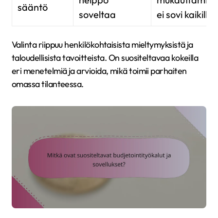
sääntö
soveltaa
ei sovi kaikille
Valinta riippuu henkilökohtaisista mieltymyksistä ja
taloudellisista tavoitteista. On suositeltavaa kokeilla
eri menetelmiä ja arvioida, mikä toimii parhaiten
omassa tilanteessa.