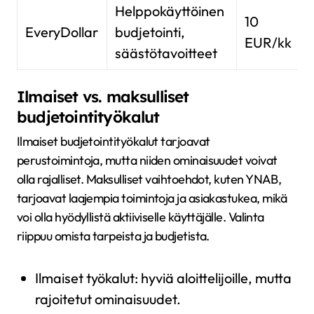
Helppokäyttöinen
10
EveryDollar
budjetointi,
EUR/kk
säästötavoitteet
Ilmaiset vs. maksulliset
budjetointityökalut
Ilmaiset budjetointityökalut tarjoavat
perustoimintoja, mutta niiden ominaisuudet voivat
olla rajalliset. Maksulliset vaihtoehdot, kuten YNAB,
tarjoavat laajempia toimintoja ja asiakastukea, mikä
voi olla hyödyllistä aktiiviselle käyttäjälle. Valinta
riippuu omista tarpeista ja budjetista.
Ilmaiset työkalut: hyviä aloittelijoille, mutta
rajoitetut ominaisuudet.