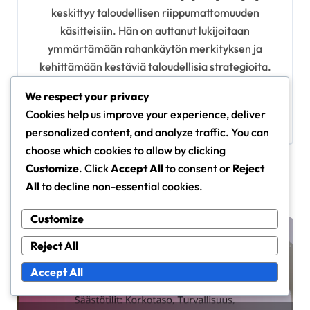
g
keskittyy taloudellisen riippumattomuuden
käsitteisiin. Hän on auttanut lukijoitaan
a
ymmärtämään rahankäytön merkityksen ja
t
kehittämään kestäviä taloudellisia strategioita.
i
Elina uskoo, että jokainen voi saavuttaa
We respect your privacy
o
taloudellisen vapauden oikeilla työkaluilla ja
Cookies help us improve your experience, deliver
tiedolla.
n
personalized content, and analyze traffic. You can
choose which cookies to allow by clicking
Customize
. Click
Accept All
to consent or
Reject
Related Posts
All
to decline non-essential cookies.
Customize
Taloudellinen suunnittelu
Reject All
Accept All