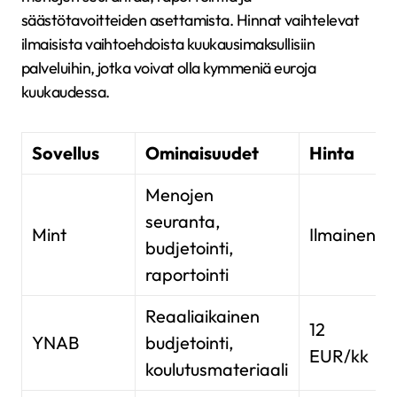
säästötavoitteiden asettamista. Hinnat vaihtelevat
ilmaisista vaihtoehdoista kuukausimaksullisiin
palveluihin, jotka voivat olla kymmeniä euroja
kuukaudessa.
Sovellus
Ominaisuudet
Hinta
Menojen
seuranta,
Mint
Ilmainen
budjetointi,
raportointi
Reaaliaikainen
12
YNAB
budjetointi,
EUR/kk
koulutusmateriaali