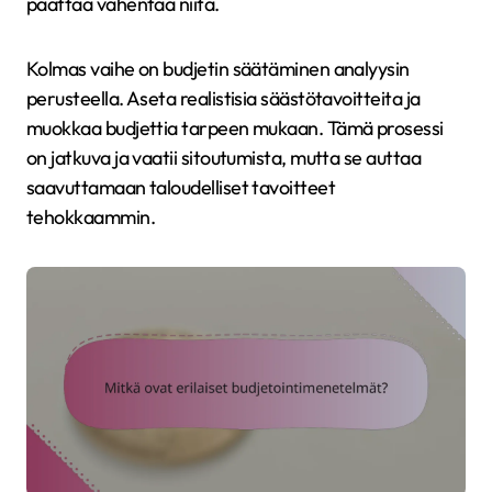
päättää vähentää niitä.
Kolmas vaihe on budjetin säätäminen analyysin
perusteella. Aseta realistisia säästötavoitteita ja
muokkaa budjettia tarpeen mukaan. Tämä prosessi
on jatkuva ja vaatii sitoutumista, mutta se auttaa
saavuttamaan taloudelliset tavoitteet
tehokkaammin.