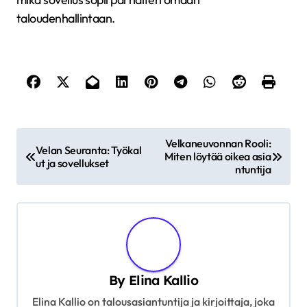
taloudenhallintaan.
P
Velkaneuvonnan Rooli:
Velan Seuranta: Työkal
Miten löytää oikea asia
o
ut ja sovellukset
ntuntija
s
t
n
a
v
By
Elina Kallio
i
Elina Kallio on talousasiantuntija ja kirjoittaja, joka