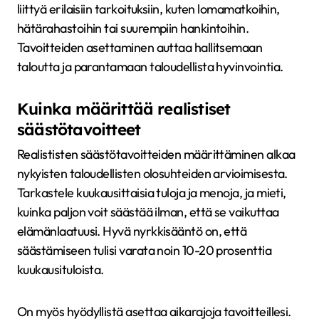
liittyä erilaisiin tarkoituksiin, kuten lomamatkoihin,
hätärahastoihin tai suurempiin hankintoihin.
Tavoitteiden asettaminen auttaa hallitsemaan
taloutta ja parantamaan taloudellista hyvinvointia.
Kuinka määrittää realistiset
säästötavoitteet
Realististen säästötavoitteiden määrittäminen alkaa
nykyisten taloudellisten olosuhteiden arvioimisesta.
Tarkastele kuukausittaisia tuloja ja menoja, ja mieti,
kuinka paljon voit säästää ilman, että se vaikuttaa
elämänlaatuusi. Hyvä nyrkkisääntö on, että
säästämiseen tulisi varata noin 10-20 prosenttia
kuukausituloista.
On myös hyödyllistä asettaa aikarajoja tavoitteillesi.