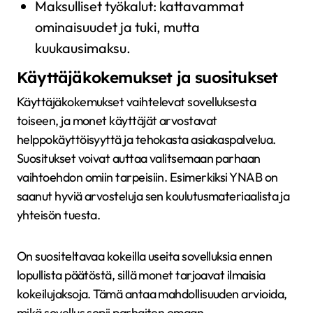
Maksulliset työkalut: kattavammat
ominaisuudet ja tuki, mutta
kuukausimaksu.
Käyttäjäkokemukset ja suositukset
Käyttäjäkokemukset vaihtelevat sovelluksesta
toiseen, ja monet käyttäjät arvostavat
helppokäyttöisyyttä ja tehokasta asiakaspalvelua.
Suositukset voivat auttaa valitsemaan parhaan
vaihtoehdon omiin tarpeisiin. Esimerkiksi YNAB on
saanut hyviä arvosteluja sen koulutusmateriaalista ja
yhteisön tuesta.
On suositeltavaa kokeilla useita sovelluksia ennen
lopullista päätöstä, sillä monet tarjoavat ilmaisia
kokeilujaksoja. Tämä antaa mahdollisuuden arvioida,
mikä sovellus sopii parhaiten omaan