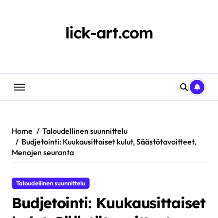
Skip
to
content
lick-art.com
Home
Taloudellinen suunnittelu
Budjetointi: Kuukausittaiset kulut, Säästötavoitteet,
Menojen seuranta
Taloudellinen suunnittelu
Budjetointi: Kuukausittaiset