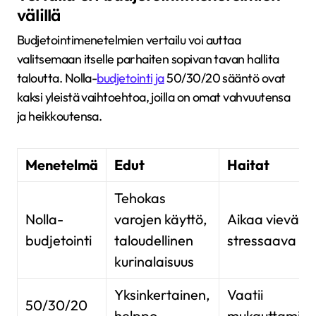
välillä
Budjetointimenetelmien vertailu voi auttaa
valitsemaan itselle parhaiten sopivan tavan hallita
taloutta. Nolla-
budjetointi ja
50/30/20 sääntö ovat
kaksi yleistä vaihtoehtoa, joilla on omat vahvuutensa
ja heikkoutensa.
Menetelmä
Edut
Haitat
Tehokas
Nolla-
varojen käyttö,
Aikaa vievä,
budjetointi
taloudellinen
stressaava
kurinalaisuus
Yksinkertainen,
Vaatii
50/30/20
helppo
mukauttamist