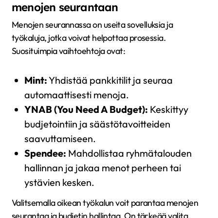
menojen seurantaan
Menojen seurannassa on useita sovelluksia ja
työkaluja, jotka voivat helpottaa prosessia.
Suosituimpia vaihtoehtoja ovat:
Mint:
Yhdistää pankkitilit ja seuraa
automaattisesti menoja.
YNAB (You Need A Budget):
Keskittyy
budjetointiin ja säästötavoitteiden
saavuttamiseen.
Spendee:
Mahdollistaa ryhmätalouden
hallinnan ja jakaa menot perheen tai
ystävien kesken.
Valitsemalla oikean työkalun voit parantaa menojen
seurantaa ja budjetin hallintaa. On tärkeää valita