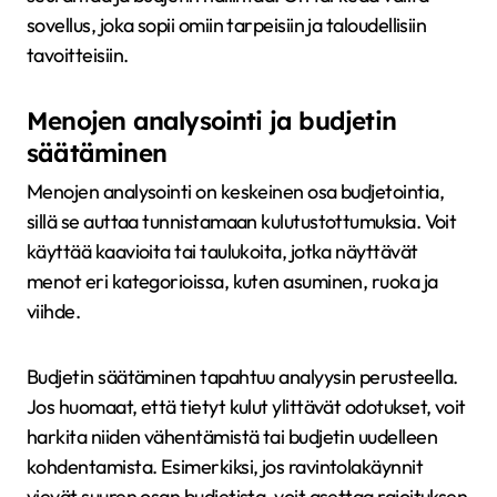
sovellus, joka sopii omiin tarpeisiin ja taloudellisiin
tavoitteisiin.
Menojen analysointi ja budjetin
säätäminen
Menojen analysointi on keskeinen osa budjetointia,
sillä se auttaa tunnistamaan kulutustottumuksia. Voit
käyttää kaavioita tai taulukoita, jotka näyttävät
menot eri kategorioissa, kuten asuminen, ruoka ja
viihde.
Budjetin säätäminen tapahtuu analyysin perusteella.
Jos huomaat, että tietyt kulut ylittävät odotukset, voit
harkita niiden vähentämistä tai budjetin uudelleen
kohdentamista. Esimerkiksi, jos ravintolakäynnit
vievät suuren osan budjetista, voit asettaa rajoituksen