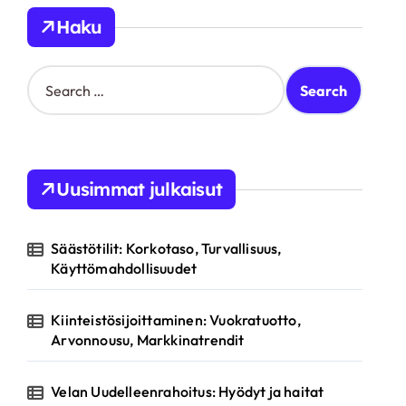
Haku
S
e
a
r
c
h
Uusimmat julkaisut
f
o
r
Säästötilit: Korkotaso, Turvallisuus,
:
Käyttömahdollisuudet
Kiinteistösijoittaminen: Vuokratuotto,
Arvonnousu, Markkinatrendit
Velan Uudelleenrahoitus: Hyödyt ja haitat