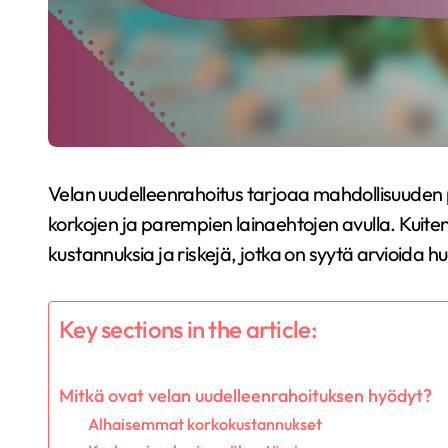
Velan uudelleenrahoitus tarjoaa mahdollisuuden 
korkojen ja parempien lainaehtojen avulla. Kuitenk
kustannuksia ja riskejä, jotka on syytä arvioida h
Key sections in the article:
Mitkä ovat velan uudelleenrahoituksen hyödyt?
Alhaisemmat korkokustannukset