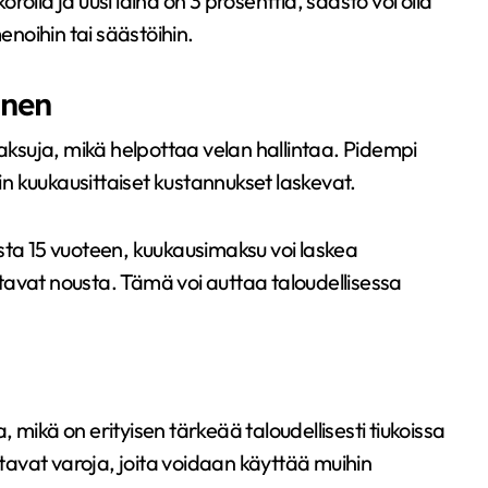
orolla ja uusi laina on 3 prosenttia, säästö voi olla
noihin tai säästöihin.
inen
suja, mikä helpottaa velan hallintaa. Pidempi
oin kuukausittaiset kustannukset laskevat.
sta 15 vuoteen, kuukausimaksu voi laskea
tavat nousta. Tämä voi auttaa taloudellisessa
 mikä on erityisen tärkeää taloudellisesti tiukoissa
avat varoja, joita voidaan käyttää muihin