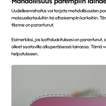
Mahdollisuus parempiin lainae
Uudelleenrahoitus voi tarjota mahdollisuuden par
maksuaikatauluihin tai alhaisempiin korkoihin. Tämä
tilanne on parantunut.
Esimerkiksi, jos luottoluokituksesi on parantunut, 
olleet saatavilla alkuperäisessä lainassa. Tämä vo
helpotukseen.