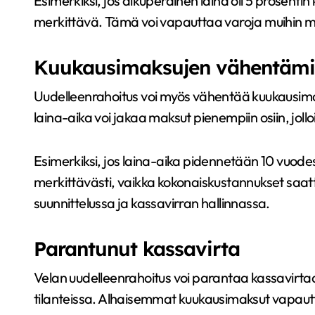
Esimerkiksi, jos alkuperäinen laina oli 5 prosentin k
merkittävä. Tämä voi vapauttaa varoja muihin me
Kuukausimaksujen vähentäm
Uudelleenrahoitus voi myös vähentää kuukausimak
laina-aika voi jakaa maksut pienempiin osiin, joll
Esimerkiksi, jos laina-aika pidennetään 10 vuode
merkittävästi, vaikka kokonaiskustannukset saat
suunnittelussa ja kassavirran hallinnassa.
Parantunut kassavirta
Velan uudelleenrahoitus voi parantaa kassavirtaa,
tilanteissa. Alhaisemmat kuukausimaksut vapautt