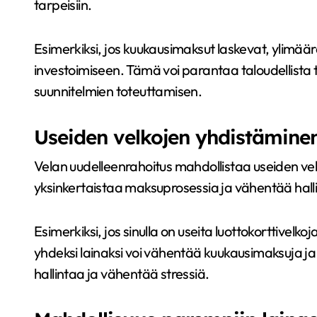
tarpeisiin.
Esimerkiksi, jos kuukausimaksut laskevat, ylimää
investoimiseen. Tämä voi parantaa taloudellista t
suunnitelmien toteuttamisen.
Useiden velkojen yhdistämine
Velan uudelleenrahoitus mahdollistaa useiden vel
yksinkertaistaa maksuprosessia ja vähentää halli
Esimerkiksi, jos sinulla on useita luottokorttivelko
yhdeksi lainaksi voi vähentää kuukausimaksuja j
hallintaa ja vähentää stressiä.