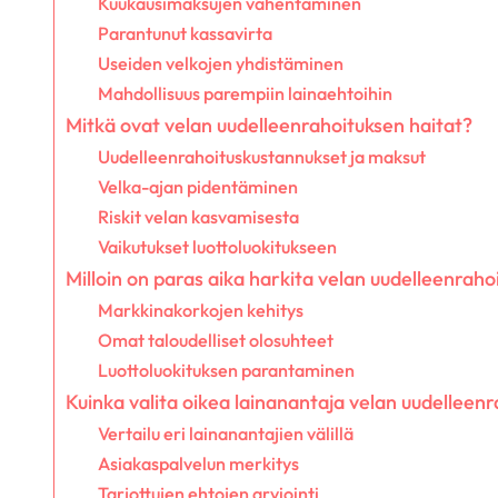
Kuukausimaksujen vähentäminen
Parantunut kassavirta
Useiden velkojen yhdistäminen
Mahdollisuus parempiin lainaehtoihin
Mitkä ovat velan uudelleenrahoituksen haitat?
Uudelleenrahoituskustannukset ja maksut
Velka-ajan pidentäminen
Riskit velan kasvamisesta
Vaikutukset luottoluokitukseen
Milloin on paras aika harkita velan uudelleenraho
Markkinakorkojen kehitys
Omat taloudelliset olosuhteet
Luottoluokituksen parantaminen
Kuinka valita oikea lainanantaja velan uudelleen
Vertailu eri lainanantajien välillä
Asiakaspalvelun merkitys
Tarjottujen ehtojen arviointi