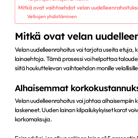
Mitkä ovat vaihtoehdot velan uudelleenrahoituks
Velkojen yhdistäminen
Mitkä ovat velan uudellee
Velan uudelleenrahoitus voi tarjota useita etuja
lainaehtoja. Tämä prosessi voi helpottaa taloudel
siitä houkuttelevan vaihtoehdon monille velallisille
Alhaisemmat korkokustannuk
Velan uudelleenrahoitus voi johtaa alhaisempiin k
laskeneet. Uuden lainan kilpailukykyiset korot vo
korkomaksuja.