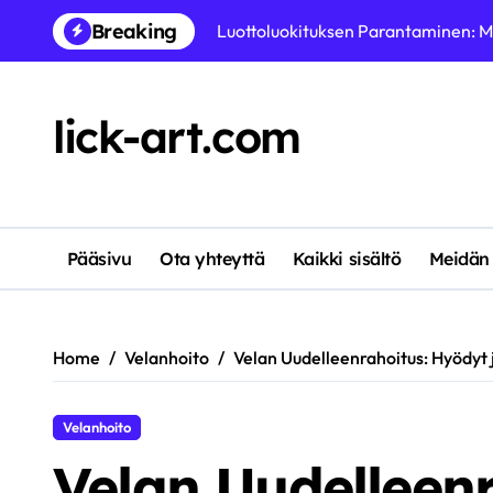
Skip
Breaking
Luottokorttivelka: Korkojen vertai
to
content
Säästötavoitteiden Asettaminen: Ly
lick-art.com
Taloudellisen Suunnittelun Merkity
Velkaneuvonnan Rooli: Miten löytää
Budjetointi: Kuukausittaiset kulut, 
Velan Seuranta: Työkalut ja sovellu
Pääsivu
Ota yhteyttä
Kaikki sisältö
Meidän
Säästötilit: Korkotaso, Turvallisuu
Home
Velanhoito
Velan Uudelleenrahoitus: Hyödyt j
Velanhoito
Velan Uudelleen