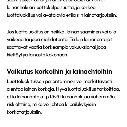
lainanhakijan luottokelpoisuutta, ja korkea
luottoluokitus voi avata ovia erilaisiin lainatarjouksiin.
Jos luottoluokitus on heikko, lainan saaminen voi olla
vaikeaa tai jopa mahdotonta. Tällöin lainanantajat
saattavat vaatia korkeampia vakuuksia tai jopa
kieltäytyä lainasta kokonaan.
Vaikutus korkoihin ja lainaehtoihin
Luottoluokituksen parantaminen voi merkittävästi
alentaa lainan korkoja. Hyvä luottoluokitus tarkoittaa,
että lainanantajat pitävät lainanhakijaa vähemmän
riskialttiina, mikä voi johtaa kilpailukykyisiin
korkotarjouksiin.