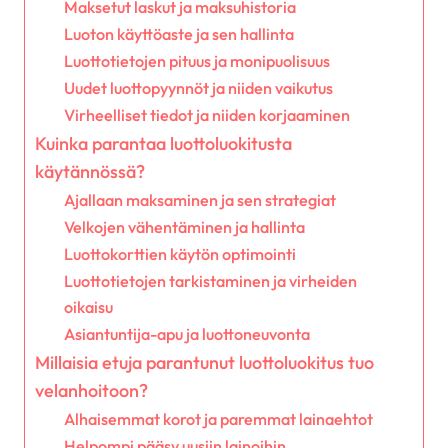
Maksetut laskut ja maksuhistoria
Luoton käyttöaste ja sen hallinta
Luottotietojen pituus ja monipuolisuus
Uudet luottopyynnöt ja niiden vaikutus
Virheelliset tiedot ja niiden korjaaminen
Kuinka parantaa luottoluokitusta
käytännössä?
Ajallaan maksaminen ja sen strategiat
Velkojen vähentäminen ja hallinta
Luottokorttien käytön optimointi
Luottotietojen tarkistaminen ja virheiden
oikaisu
Asiantuntija-apu ja luottoneuvonta
Millaisia etuja parantunut luottoluokitus tuo
velanhoitoon?
Alhaisemmat korot ja paremmat lainaehtot
Helpompi pääsy uusiin lainoihin