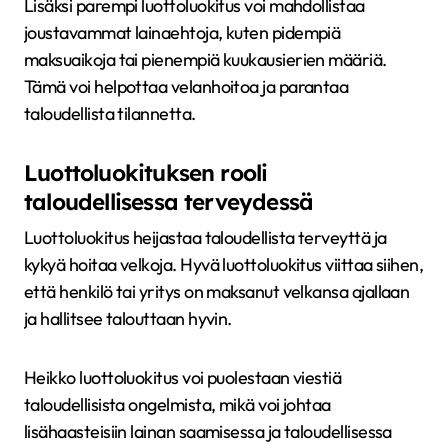
Lisäksi parempi luottoluokitus voi mahdollistaa
joustavammat lainaehtoja, kuten pidempiä
maksuaikoja tai pienempiä kuukausierien määriä.
Tämä voi helpottaa velanhoitoa ja parantaa
taloudellista tilannetta.
Luottoluokituksen rooli
taloudellisessa terveydessä
Luottoluokitus heijastaa taloudellista terveyttä ja
kykyä hoitaa velkoja. Hyvä luottoluokitus viittaa siihen,
että henkilö tai yritys on maksanut velkansa ajallaan
ja hallitsee talouttaan hyvin.
Heikko luottoluokitus voi puolestaan viestiä
taloudellisista ongelmista, mikä voi johtaa
lisähaasteisiin lainan saamisessa ja taloudellisessa