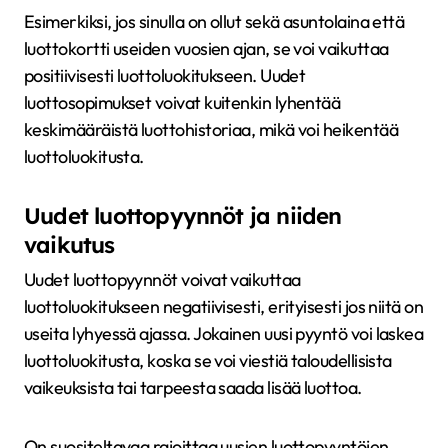
Esimerkiksi, jos sinulla on ollut sekä asuntolaina että
luottokortti useiden vuosien ajan, se voi vaikuttaa
positiivisesti luottoluokitukseen. Uudet
luottosopimukset voivat kuitenkin lyhentää
keskimääräistä luottohistoriaa, mikä voi heikentää
luottoluokitusta.
Uudet luottopyynnöt ja niiden
vaikutus
Uudet luottopyynnöt voivat vaikuttaa
luottoluokitukseen negatiivisesti, erityisesti jos niitä on
useita lyhyessä ajassa. Jokainen uusi pyyntö voi laskea
luottoluokitusta, koska se voi viestiä taloudellisista
vaikeuksista tai tarpeesta saada lisää luottoa.
On suositeltavaa rajoittaa uusien luottopyyntöjen