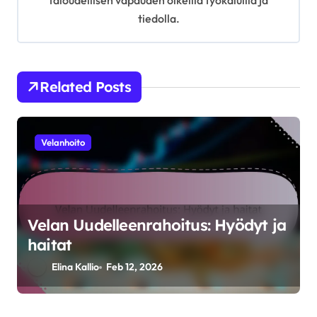
taloudellisen vapauden oikeilla työkaluilla ja
n
tiedolla.
Related Posts
Velanhoito
Velan Uudelleenrahoitus: Hyödyt ja
haitat
Elina Kallio
Feb 12, 2026