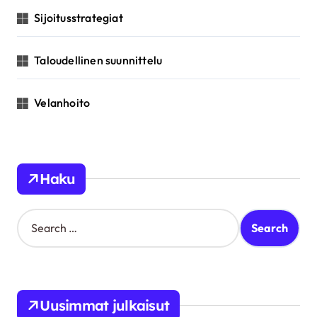
Sijoitusstrategiat
Taloudellinen suunnittelu
Velanhoito
Haku
S
e
a
r
c
h
Uusimmat julkaisut
f