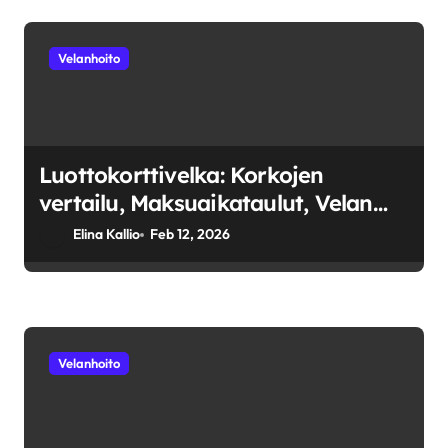
Velanhoito
Luottokorttivelka: Korkojen
vertailu, Maksuaikataulut, Velan
vähentäminen
Elina Kallio
Feb 12, 2026
Velanhoito