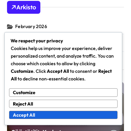
Arkisto
February 2026
We respect your privacy
January 2026
Cookies help us improve your experience, deliver
personalized content, and analyze traffic. You can
choose which cookies to allow by clicking
You Missed
Customize
. Click
Accept All
to consent or
Reject
All
to decline non-essential cookies.
Customize
Taloudellinen suunnittelu
Reject All
Accept All