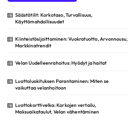
o
r
Säästötilit: Korkotaso, Turvallisuus,
:
Käyttömahdollisuudet
Kiinteistösijoittaminen: Vuokratuotto, Arvonnousu,
Markkinatrendit
Velan Uudelleenrahoitus: Hyödyt ja haitat
Luottoluokituksen Parantaminen: Miten se
vaikuttaa velanhoitoon
Luottokorttivelka: Korkojen vertailu,
Maksuaikataulut, Velan vähentäminen