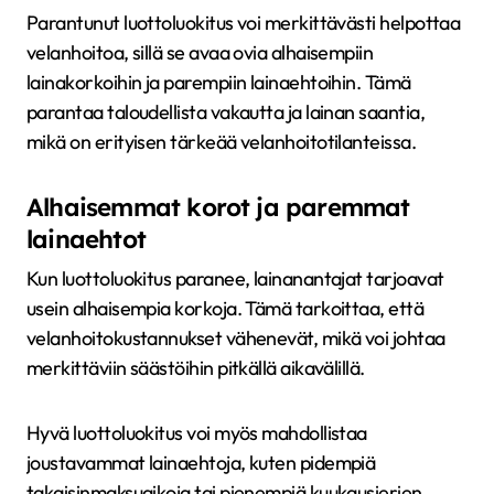
Parantunut luottoluokitus voi merkittävästi helpottaa
velanhoitoa, sillä se avaa ovia alhaisempiin
lainakorkoihin ja parempiin lainaehtoihin. Tämä
parantaa taloudellista vakautta ja lainan saantia,
mikä on erityisen tärkeää velanhoitotilanteissa.
Alhaisemmat korot ja paremmat
lainaehtot
Kun luottoluokitus paranee, lainanantajat tarjoavat
usein alhaisempia korkoja. Tämä tarkoittaa, että
velanhoitokustannukset vähenevät, mikä voi johtaa
merkittäviin säästöihin pitkällä aikavälillä.
Hyvä luottoluokitus voi myös mahdollistaa
joustavammat lainaehtoja, kuten pidempiä
takaisinmaksuaikoja tai pienempiä kuukausierien