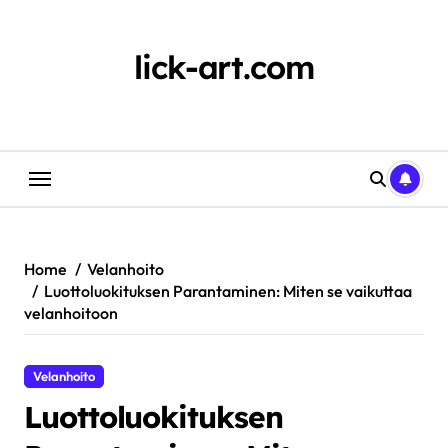
Skip
to
content
lick-art.com
Home
Velanhoito
Luottoluokituksen Parantaminen: Miten se vaikuttaa
velanhoitoon
Velanhoito
Luottoluokituksen