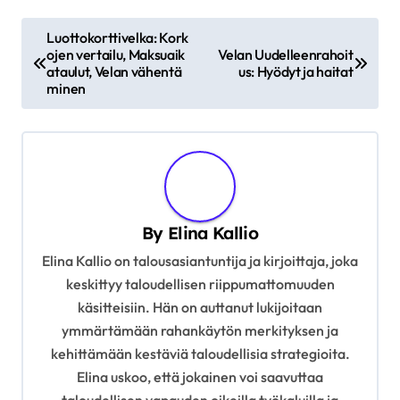
P
Luottokorttivelka: Kork
ojen vertailu, Maksuaik
Velan Uudelleenrahoit
o
ataulut, Velan vähentä
us: Hyödyt ja haitat
s
minen
t
n
a
v
By
Elina Kallio
i
Elina Kallio on talousasiantuntija ja kirjoittaja, joka
g
keskittyy taloudellisen riippumattomuuden
a
käsitteisiin. Hän on auttanut lukijoitaan
t
ymmärtämään rahankäytön merkityksen ja
i
kehittämään kestäviä taloudellisia strategioita.
Elina uskoo, että jokainen voi saavuttaa
o