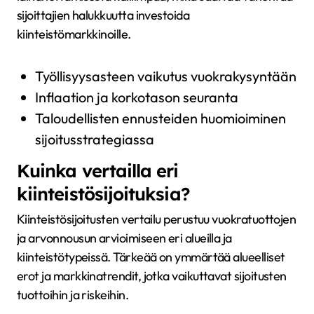
sijoittajien halukkuutta investoida
kiinteistömarkkinoille.
Työllisyysasteen vaikutus vuokrakysyntään
Inflaation ja korkotason seuranta
Taloudellisten ennusteiden huomioiminen
sijoitusstrategiassa
Kuinka vertailla eri
kiinteistösijoituksia?
Kiinteistösijoitusten vertailu perustuu vuokratuottojen
ja arvonnousun arvioimiseen eri alueilla ja
kiinteistötypeissä. Tärkeää on ymmärtää alueelliset
erot ja markkinatrendit, jotka vaikuttavat sijoitusten
tuottoihin ja riskeihin.