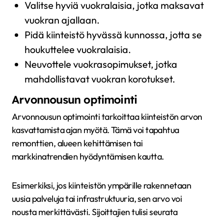
Valitse hyviä vuokralaisia, jotka maksavat
vuokran ajallaan.
Pidä kiinteistö hyvässä kunnossa, jotta se
houkuttelee vuokralaisia.
Neuvottele vuokrasopimukset, jotka
mahdollistavat vuokran korotukset.
Arvonnousun optimointi
Arvonnousun optimointi tarkoittaa kiinteistön arvon
kasvattamista ajan myötä. Tämä voi tapahtua
remonttien, alueen kehittämisen tai
markkinatrendien hyödyntämisen kautta.
Esimerkiksi, jos kiinteistön ympärille rakennetaan
uusia palveluja tai infrastruktuuria, sen arvo voi
nousta merkittävästi. Sijoittajien tulisi seurata