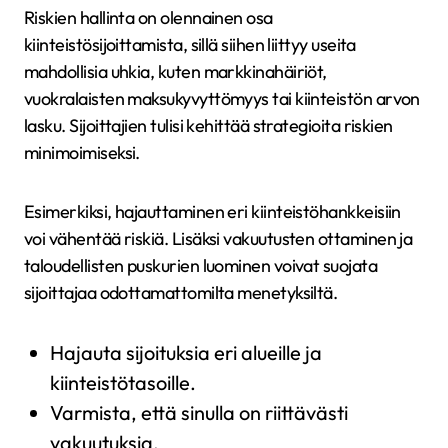
Riskien hallinta on olennainen osa
kiinteistösijoittamista, sillä siihen liittyy useita
mahdollisia uhkia, kuten markkinahäiriöt,
vuokralaisten maksukyvyttömyys tai kiinteistön arvon
lasku. Sijoittajien tulisi kehittää strategioita riskien
minimoimiseksi.
Esimerkiksi, hajauttaminen eri kiinteistöhankkeisiin
voi vähentää riskiä. Lisäksi vakuutusten ottaminen ja
taloudellisten puskurien luominen voivat suojata
sijoittajaa odottamattomilta menetyksiltä.
Hajauta sijoituksia eri alueille ja
kiinteistötasoille.
Varmista, että sinulla on riittävästi
vakuutuksia.