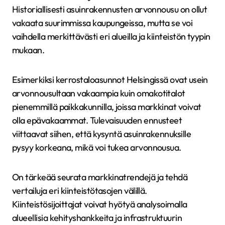
Historiallisesti asuinrakennusten arvonnousu on ollut
vakaata suurimmissa kaupungeissa, mutta se voi
vaihdella merkittävästi eri alueilla ja kiinteistön tyypin
mukaan.
Esimerkiksi kerrostaloasunnot Helsingissä ovat usein
arvonnousultaan vakaampia kuin omakotitalot
pienemmillä paikkakunnilla, joissa markkinat voivat
olla epävakaammat. Tulevaisuuden ennusteet
viittaavat siihen, että kysyntä asuinrakennuksille
pysyy korkeana, mikä voi tukea arvonnousua.
On tärkeää seurata markkinatrendejä ja tehdä
vertailuja eri kiinteistötasojen välillä.
Kiinteistösijoittajat voivat hyötyä analysoimalla
alueellisia kehityshankkeita ja infrastruktuurin