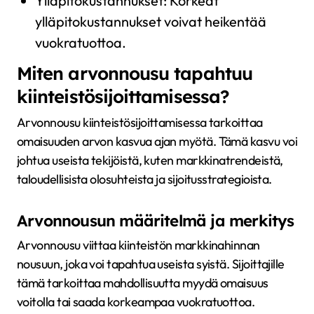
Ylläpitokustannukset: Korkeat
ylläpitokustannukset voivat heikentää
vuokratuottoa.
Miten arvonnousu tapahtuu
kiinteistösijoittamisessa?
Arvonnousu kiinteistösijoittamisessa tarkoittaa
omaisuuden arvon kasvua ajan myötä. Tämä kasvu voi
johtua useista tekijöistä, kuten markkinatrendeistä,
taloudellisista olosuhteista ja sijoitusstrategioista.
Arvonnousun määritelmä ja merkitys
Arvonnousu viittaa kiinteistön markkinahinnan
nousuun, joka voi tapahtua useista syistä. Sijoittajille
tämä tarkoittaa mahdollisuutta myydä omaisuus
voitolla tai saada korkeampaa vuokratuottoa.