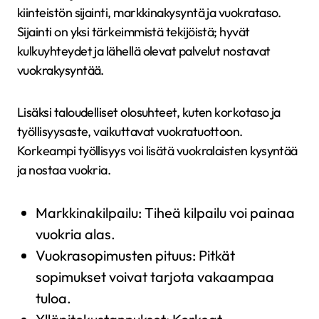
kiinteistön sijainti, markkinakysyntä ja vuokrataso.
Sijainti on yksi tärkeimmistä tekijöistä; hyvät
kulkuyhteydet ja lähellä olevat palvelut nostavat
vuokrakysyntää.
Lisäksi taloudelliset olosuhteet, kuten korkotaso ja
työllisyysaste, vaikuttavat vuokratuottoon.
Korkeampi työllisyys voi lisätä vuokralaisten kysyntää
ja nostaa vuokria.
Markkinakilpailu: Tiheä kilpailu voi painaa
vuokria alas.
Vuokrasopimusten pituus: Pitkät
sopimukset voivat tarjota vakaampaa
tuloa.