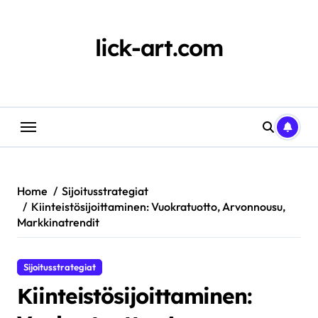
Skip
to
content
lick-art.com
Home
Sijoitusstrategiat
Kiinteistösijoittaminen: Vuokratuotto, Arvonnousu,
Markkinatrendit
Sijoitusstrategiat
Kiinteistösijoittaminen: