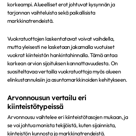
korkeampi. Alueelliset erot johtuvat kysynnän ja
tarjonnan vaihteluista sekä paikallisista
markkinatrendeistä.
Vuokratuottojen laskentatavat voivat vaihdella,
mutta yleisesti ne lasketaan jakamalla vuotuiset
vuokrat kiinteistön hankintahinnalla. Tämä antaa
karkean arvion sijoituksen kannattavuudesta. On
suositeltavaa vertailla vuokratuottoja myös alueen
elinkustannuksiin ja asuntomarkkinoiden kehitykseen.
Arvonnousun vertailu eri
kiinteistötypeissä
Arvonnousu vaihtelee eri kiinteistötasojen mukaan, ja
se voi johtua monista tekijöistä, kuten sijainnista,
kiinteistön kunnosta ja markkinatrendeistä.