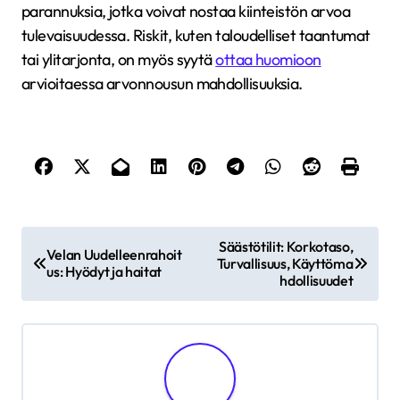
parannuksia, jotka voivat nostaa kiinteistön arvoa
tulevaisuudessa. Riskit, kuten taloudelliset taantumat
tai ylitarjonta, on myös syytä
ottaa huomioon
arvioitaessa arvonnousun mahdollisuuksia.
P
Säästötilit: Korkotaso,
Velan Uudelleenrahoit
Turvallisuus, Käyttöma
o
us: Hyödyt ja haitat
hdollisuudet
s
t
n
a