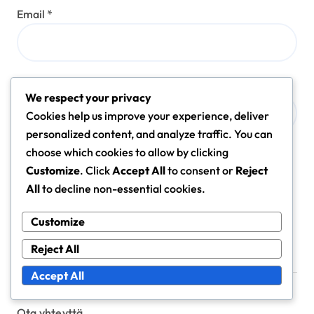
Email
*
Website
We respect your privacy
Cookies help us improve your experience, deliver
personalized content, and analyze traffic. You can
choose which cookies to allow by clicking
Save my name, email, and website in this browser for
Customize
. Click
Accept All
to consent or
Reject
the next time I comment.
All
to decline non-essential cookies.
Customize
Reject All
Linkit
Accept All
Ota yhteyttä