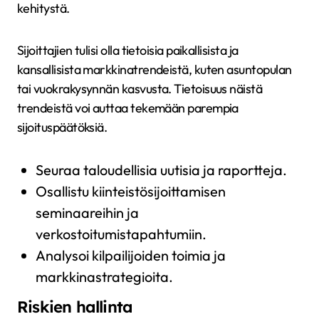
kehitystä.
Sijoittajien tulisi olla tietoisia paikallisista ja
kansallisista markkinatrendeistä, kuten asuntopulan
tai vuokrakysynnän kasvusta. Tietoisuus näistä
trendeistä voi auttaa tekemään parempia
sijoituspäätöksiä.
Seuraa taloudellisia uutisia ja raportteja.
Osallistu kiinteistösijoittamisen
seminaareihin ja
verkostoitumistapahtumiin.
Analysoi kilpailijoiden toimia ja
markkinastrategioita.
Riskien hallinta