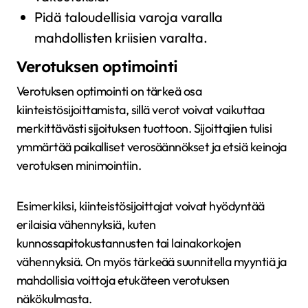
Pidä taloudellisia varoja varalla
mahdollisten kriisien varalta.
Verotuksen optimointi
Verotuksen optimointi on tärkeä osa
kiinteistösijoittamista, sillä verot voivat vaikuttaa
merkittävästi sijoituksen tuottoon. Sijoittajien tulisi
ymmärtää paikalliset verosäännökset ja etsiä keinoja
verotuksen minimointiin.
Esimerkiksi, kiinteistösijoittajat voivat hyödyntää
erilaisia vähennyksiä, kuten
kunnossapitokustannusten tai lainakorkojen
vähennyksiä. On myös tärkeää suunnitella myyntiä ja
mahdollisia voittoja etukäteen verotuksen
näkökulmasta.