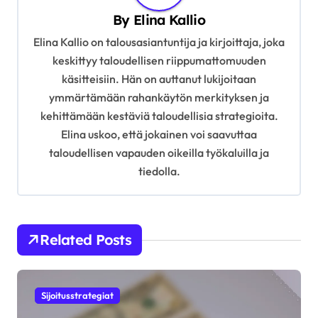
v
By
Elina Kallio
i
Elina Kallio on talousasiantuntija ja kirjoittaja, joka
g
keskittyy taloudellisen riippumattomuuden
käsitteisiin. Hän on auttanut lukijoitaan
a
ymmärtämään rahankäytön merkityksen ja
t
kehittämään kestäviä taloudellisia strategioita.
i
Elina uskoo, että jokainen voi saavuttaa
o
taloudellisen vapauden oikeilla työkaluilla ja
tiedolla.
n
Related Posts
Sijoitusstrategiat