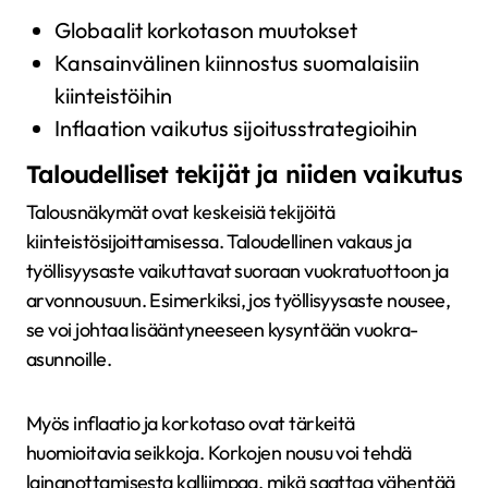
Globaalit korkotason muutokset
Kansainvälinen kiinnostus suomalaisiin
kiinteistöihin
Inflaation vaikutus sijoitusstrategioihin
Taloudelliset tekijät ja niiden vaikutus
Talousnäkymät ovat keskeisiä tekijöitä
kiinteistösijoittamisessa. Taloudellinen vakaus ja
työllisyysaste vaikuttavat suoraan vuokratuottoon ja
arvonnousuun. Esimerkiksi, jos työllisyysaste nousee,
se voi johtaa lisääntyneeseen kysyntään vuokra-
asunnoille.
Myös inflaatio ja korkotaso ovat tärkeitä
huomioitavia seikkoja. Korkojen nousu voi tehdä
lainanottamisesta kalliimpaa, mikä saattaa vähentää