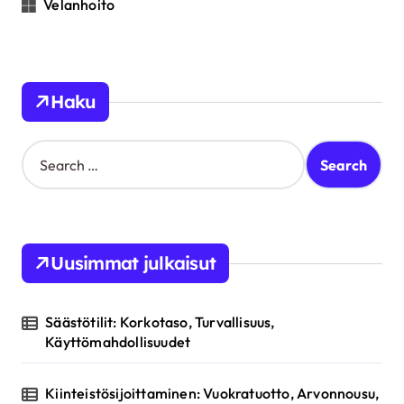
Velanhoito
Haku
S
e
a
r
c
h
Uusimmat julkaisut
f
o
r
Säästötilit: Korkotaso, Turvallisuus,
:
Käyttömahdollisuudet
Kiinteistösijoittaminen: Vuokratuotto, Arvonnousu,