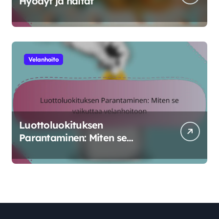
Hyödyt ja haitat
Velanhoito
Luottoluokituksen
Parantaminen: Miten se
vaikuttaa velanhoitoon