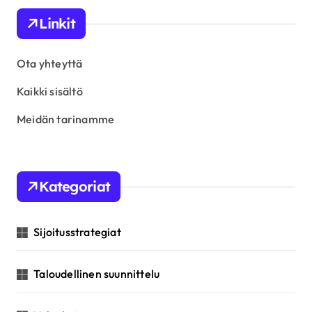
s
Linkit
t
s
Ota yhteyttä
p
Kaikki sisältö
a
Meidän tarinamme
g
i
n
Kategoriat
a
t
Sijoitusstrategiat
i
o
Taloudellinen suunnittelu
n