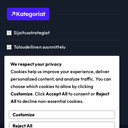
Kategoriat
Sijoitusstrategiat
Taloudellinen suunnittelu
Velanhoito
We respect your privacy
Cookies help us improve your experience, deliver
personalized content, and analyze traffic. You can
choose which cookies to allow by clicking
lick-art.com
Customize
. Click
Accept All
to consent or
Reject
All
to decline non-essential cookies.
Customize
Reject All