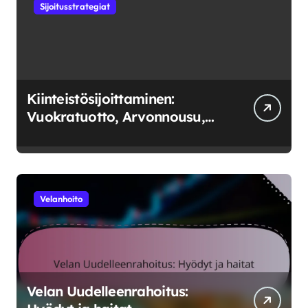
Sijoitusstrategiat
Kiinteistösijoittaminen:
Vuokratuotto, Arvonnousu,
Markkinatrendit
Velanhoito
Velan Uudelleenrahoitus: