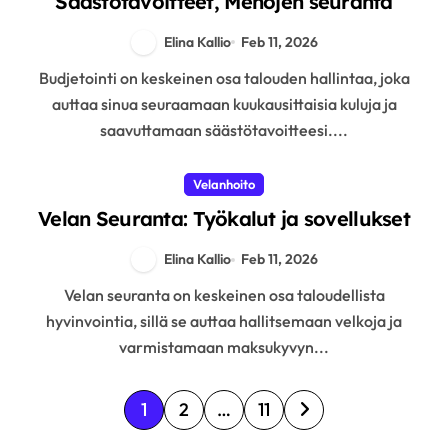
Säästötavoitteet, Menojen seuranta
Elina Kallio
Feb 11, 2026
Budjetointi on keskeinen osa talouden hallintaa, joka
auttaa sinua seuraamaan kuukausittaisia kuluja ja
saavuttamaan säästötavoitteesi....
Velanhoito
Velan Seuranta: Työkalut ja sovellukset
Elina Kallio
Feb 11, 2026
Velan seuranta on keskeinen osa taloudellista
hyvinvointia, sillä se auttaa hallitsemaan velkoja ja
varmistamaan maksukyvyn...
P
1
2
…
11
o